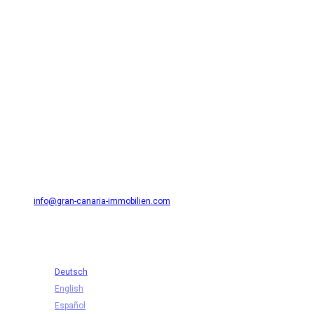
Need Help? Contact Me!
GSL CANARIAS S.L.
Avda. Alféreces Provisionales 27 (Edificio Atlantis I) 35001 Masplamos
/ Playa del Inglés
654 36 31 49
info@gran-canaria-immobilien.com
Sprache auswählen
:
Deutsch
English
Español